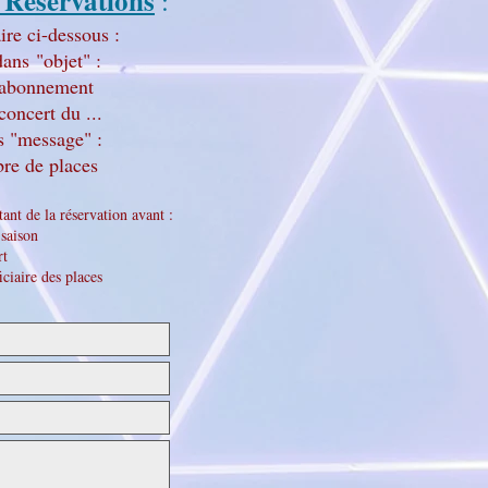
 Réservations
:
e ci-dessous :
ans "objet" :
: abonnement
 concert du ...
s "message" :
re de places
tant de la réservation avant :
saison
rt
ciaire des places