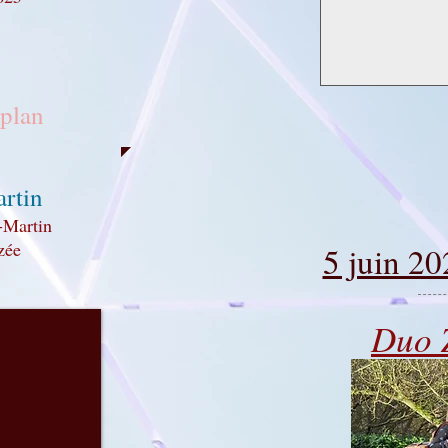
 plan
artin
-Martin
zée
5 juin 20
Duo 