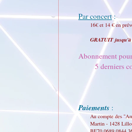
Par concert
:
16€ et 14 € en préve
GRATUIT
jusqu'à
Abonnement pour
5 derniers conc
Paiements
:
Au compte des "Ami
Martin - 1428 Lillo
BE70 0689 0844 3