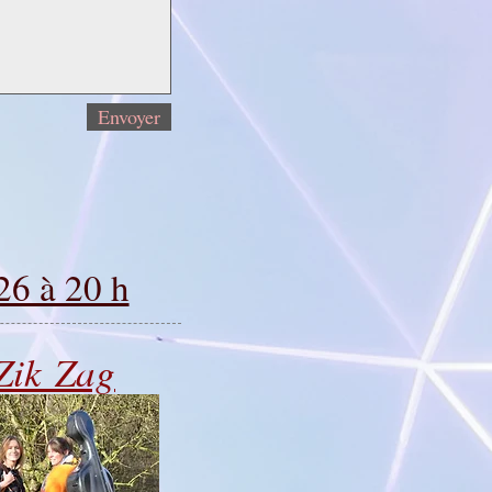
Envoyer
26 à 20 h
Zik
Zag