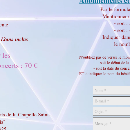
Abonnements et
Par le formulair
Mentionner d
- soit 
nte​
- soit :
Indiquer dan
 12ans
inclus
le nomb
 les
N'oubliez pas de verser le mon
- soit le début de la 
erts : 70 €
- soit la date du conce
ET d'indiquer le nom du bénéfi
s de la Chapelle Saint-
is"
625