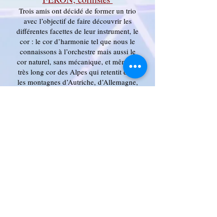
Trois amis ont décidé de former un trio
avec l’objectif de faire découvrir les
différentes facettes de leur instrument, le
cor : le cor d’harmonie tel que nous le
connaissons à l’orchestre mais aussi le
cor naturel, sans mécanique, et même le
très long cor des Alpes qui retentit dans
les montagnes d’Autriche, d’Allemagne,
de France ou de Suisse. Nul doute que la
réverbération de notre chapelle fera
retentir idéalement ce son si particulier !
Vendredi 7 juin 2024
Douce France
Brigitte de CALLATAY (alto)
Sigrid VANDENBOGAERDE
(violoncelle)
Bruno GEORIS (comédien)