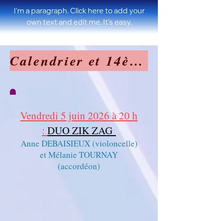
I'm a paragraph. Click here to add your
own text and edit me. It's easy.
Calendrier et 14ème Saison des Concerts à la Chapelle
Vendredi 5 juin 2026 à 20 h
:
DUO ZIK ZAG
Anne DEBAISIEUX (violoncelle)
et Mélanie TOURNAY
(accordéon)